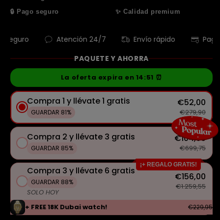
🔒 Pago seguro
✨ Calidad premium
ro
Atención 24/7
Envío rápido
Pago segur
PAQUETE Y AHORRA
La oferta expira en
14:50
⏰
Compra 1 y llévate 1 gratis
€52,00
€279,90
GUARDAR 81%
Compra 2 y llévate 3 gratis
€104,00
€699,75
GUARDAR 85%
¡+ REGALO GRATIS!
Compra 3 y llévate 6 gratis
€156,00
GUARDAR 88%
€1.259,55
SOLO HOY
+ FREE 18K Dubai watch!
€229,95