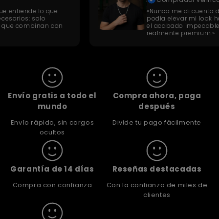
inimalista que entiende lo que
«Nunca me 
detalles innecesarios: solo
podía elev
 alta calidad que combinan con
el acabado
realmente
Envío gratis a todo el
Compra ahora, paga
mundo
después
Envío rápido, sin cargos
Divide tu pago fácilmente
ocultos
Garantía de 14 días
Reseñas destacadas
Compra con confianza
Con la confianza de miles de
clientes