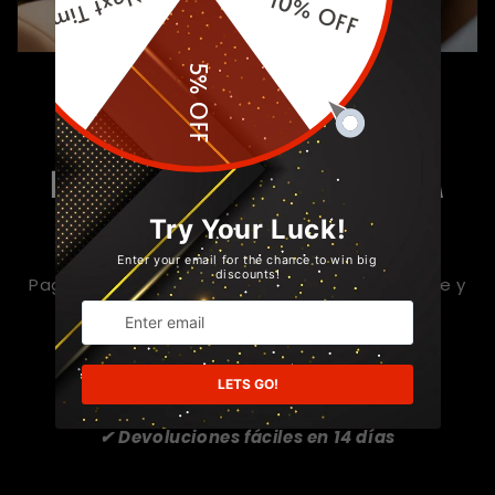
PAGA DESPUÉS
HAZ TU PEDIDO HOY • PAGA
DESPUÉS
Paga después con
Klarna y Afterpay
— simple y
flexible al momento de pagar.
✔ Sin cargos ocultos
✔ Envío gratuito a todo el mundo
✔ Devoluciones fáciles en 14 días