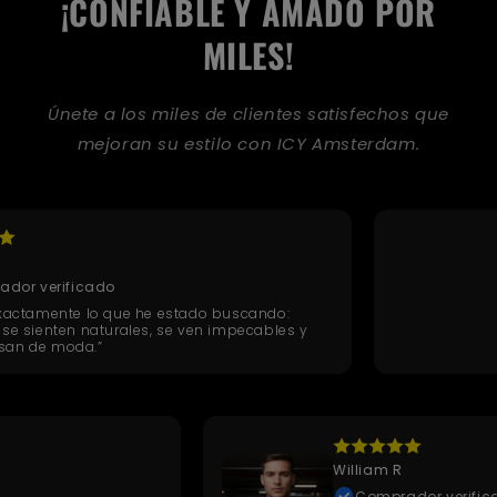
¡CONFIABLE Y AMADO POR
MILES!
Únete a los miles de clientes satisfechos que
mejoran su estilo con ICY Amsterdam.
Jordan N
cado
Compra
 lo que he estado buscando:
«Cada piez
naturales, se ven impecables y
sin el prec
.”
alcance de
William R
cado
Compra