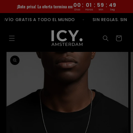
Ir
:
:
:
00
01
59
48
¡Date prisa! La oferta termina en:
directamente
Días
Horas
Min
Seg
al contenido
A TIENDA
ENVÍO GRATIS A TODO EL MUNDO
S
Carrito
Saltar a la
información
del
producto