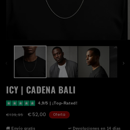
Abrir
A
medio
m
1
2
en
e
modal
m
ICY | CADENA BALI
4,9/5 | ¡Top-Rated!
Precio
Precio
€52,00
€139,95
Oferta
habitual
de
oferta
🚚 Envío gratis
↩️ Devoluciones en 14 días